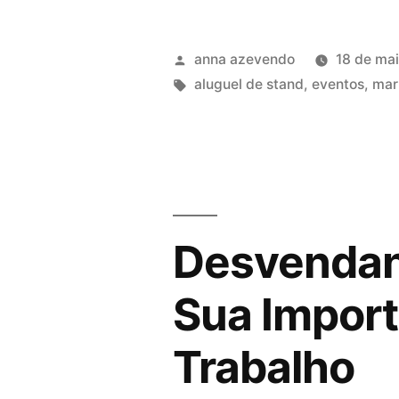
anna azevendo
18 de ma
aluguel de stand
,
eventos
,
mar
Desvendand
Sua Import
Trabalho