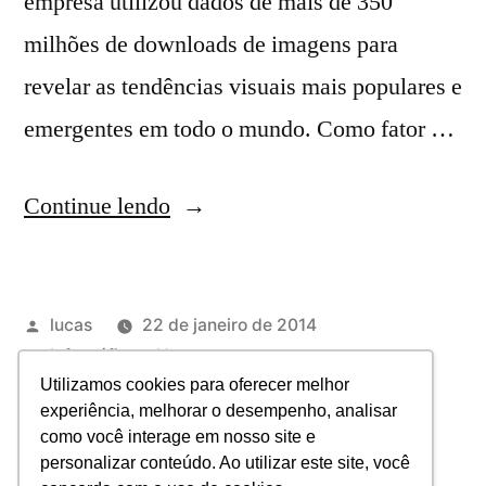
empresa utilizou dados de mais de 350
milhões de downloads de imagens para
revelar as tendências visuais mais populares e
emergentes em todo o mundo. Como fator …
Continue lendo
lucas
22 de janeiro de 2014
Infográficos
,
News
2014
,
design
,
infográficos
,
tendências
Utilizamos cookies para oferecer melhor
experiência, melhorar o desempenho, analisar
Deixe um comentário
como você interage em nosso site e
personalizar conteúdo. Ao utilizar este site, você