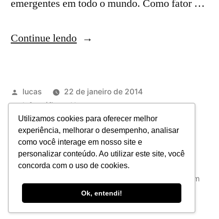
emergentes em todo o mundo. Como fator …
Continue lendo
lucas
22 de janeiro de 2014
Infográficos
,
News
2014
,
design
,
infográficos
,
tendências
Utilizamos cookies para oferecer melhor
experiência, melhorar o desempenho, analisar
Deixe um comentário
como você interage em nosso site e
personalizar conteúdo. Ao utilizar este site, você
concorda com o uso de cookies.
JAB Consultoria
,
Orgulhosamente desenvolvido com
WordPress.
Política de privacidade
Ok, entendi!