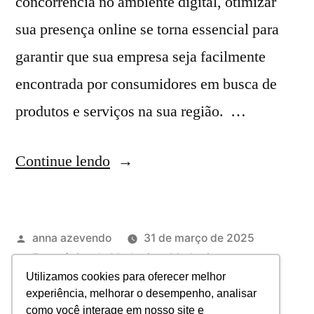
concorrência no ambiente digital, otimizar
sua presença online se torna essencial para
garantir que sua empresa seja facilmente
encontrada por consumidores em busca de
produtos e serviços na sua região. …
Continue lendo
anna azevendo
31 de março de 2025
Estratégias de Marketing
,
Marketing
Marketing Digital
,
seo
,
técnicas de SEO
Utilizamos cookies para oferecer melhor
experiência, melhorar o desempenho, analisar
Deixe um comentário
como você interage em nosso site e