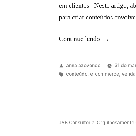
em clientes. Neste artigo, a
para criar conteúdos envolv
Continue lendo
anna azevendo
31 de ma
conteúdo
,
e-commerce
,
venda
JAB Consultoria
,
Orgulhosamente 