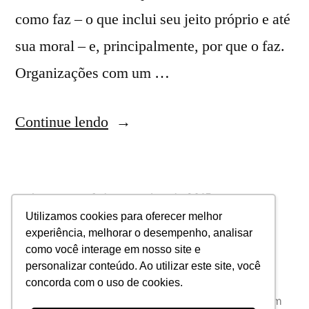
como faz – o que inclui seu jeito próprio e até
sua moral – e, principalmente, por que o faz.
Organizações com um …
Continue lendo
lucas
6 de novembro de 2015
Inovação
autenticidade
,
propósito
Utilizamos cookies para oferecer melhor
experiência, melhorar o desempenho, analisar
Deixe um comentário
como você interage em nosso site e
personalizar conteúdo. Ao utilizar este site, você
concorda com o uso de cookies.
JAB Consultoria
,
Orgulhosamente desenvolvido com