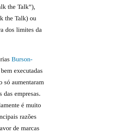
lk the Talk”),
k the Talk) ou
a dos limites da
prias
Burson-
 bem executadas
ão só aumentaram
s das empresas.
damente é muito
ncipais razões
favor de marcas