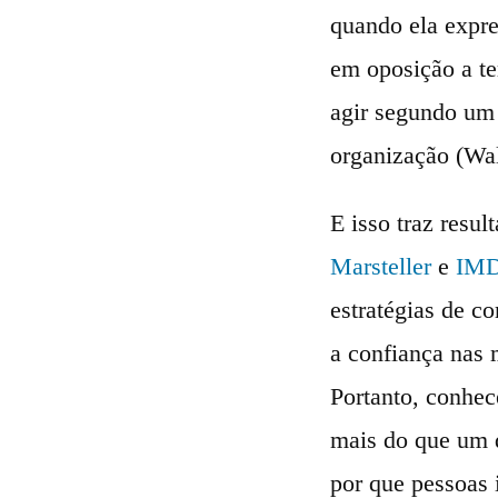
quando ela expre
em oposição a te
agir segundo um 
organização (Wal
E isso traz resu
Marsteller
e
IM
estratégias de c
a confiança nas 
Portanto, conhec
mais do que um d
por que pessoas 