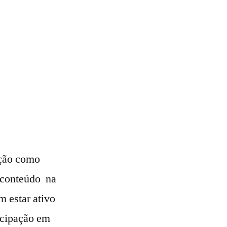
ição como
o conteúdo na
m estar ativo
ticipação em