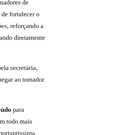
omadores de
de fortalecer o
es, reforçando a
iando diretamente
pela secretária,
chegar ao tomador
eúdo
para
um todo mais
portantíssima