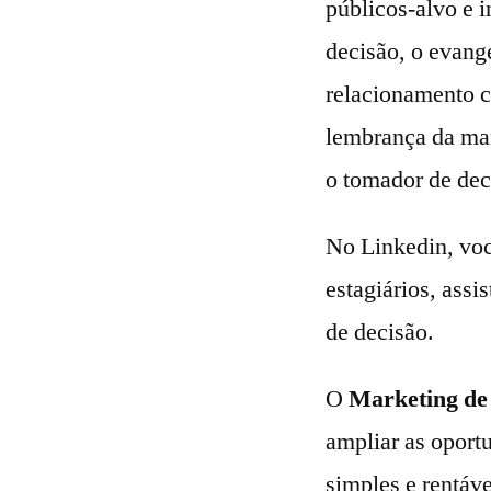
públicos-alvo e 
decisão, o evange
relacionamento c
lembrança da mar
o tomador de dec
No Linkedin, voc
estagiários, assi
de decisão.
O
Marketing de
ampliar as oport
simples e rentáv