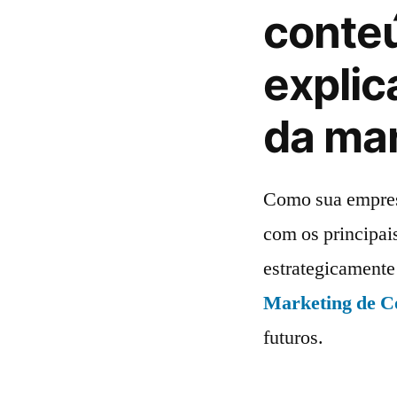
conte
explic
da ma
Como sua empres
com os principai
estrategicamente
Marketing de C
futuros.