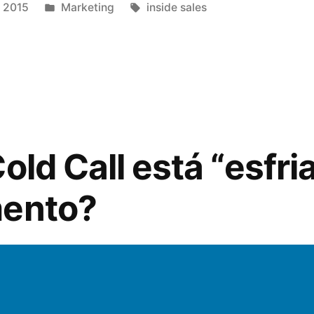
 2015
Marketing
inside sales
old Call está “esfr
mento?