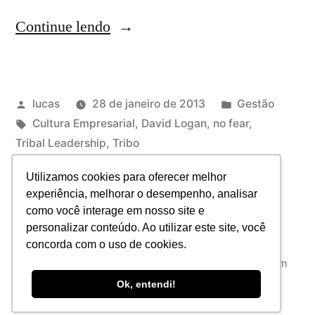
Continue lendo
lucas
28 de janeiro de 2013
Gestão
Cultura Empresarial
,
David Logan
,
no fear
,
Tribal Leadership
,
Tribo
Deixe um comentário
Utilizamos cookies para oferecer melhor
experiência, melhorar o desempenho, analisar
1
2
3
4
como você interage em nosso site e
personalizar conteúdo. Ao utilizar este site, você
concorda com o uso de cookies.
JAB Consultoria
,
Orgulhosamente desenvolvido com
WordPress.
Política de privacidade
Ok, entendi!