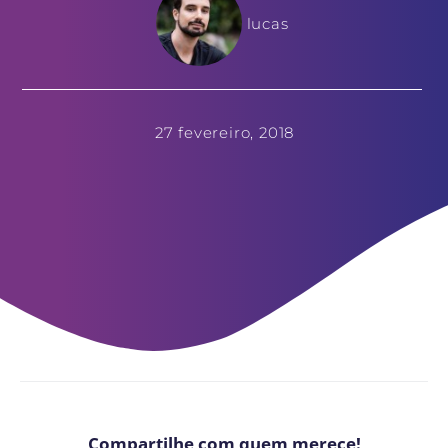
lucas
27 fevereiro, 2018
Compartilhe com quem merece!