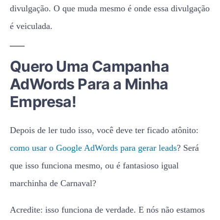
Quero Uma Campanha
AdWords Para a Minha
Empresa!
Depois de ler tudo isso, você deve ter ficado atônito:
como usar o Google AdWords para gerar leads
? Será
que isso funciona mesmo, ou é fantasioso igual
marchinha de Carnaval?
Acredite: isso funciona de verdade. E nós não estamos
falando de um lead ou outro não, e sim de atender o
que você deseja quando procura por uma forma de
como dobrar suas conversões com AdWords
, ou