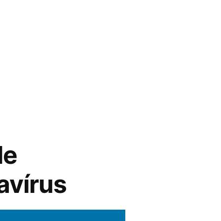
de
avírus