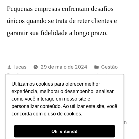
Pequenas empresas enfrentam desafios
únicos quando se trata de reter clientes e
garantir sua fidelidade a longo prazo.
lucas
29 de maio de 2024
Gestão
cliente
,
pequenas empresas
,
retenção de
clientes
Utilizamos cookies para oferecer melhor
experiência, melhorar o desempenho, analisar
Deixe um comentário
como você interage em nosso site e
personalizar conteúdo. Ao utilizar este site, você
concorda com o uso de cookies.
JAB Consultoria
,
Orgulhosamente desenvolvido com
WordPress.
Política de privacidade
Ok, entendi!