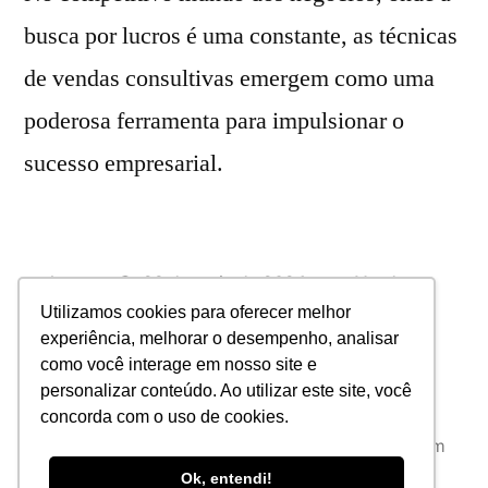
busca por lucros é uma constante, as técnicas
de vendas consultivas emergem como uma
poderosa ferramenta para impulsionar o
sucesso empresarial.
lucas
29 de maio de 2024
Vendas
lucros
,
vendas
,
vendas consultivas
Utilizamos cookies para oferecer melhor
experiência, melhorar o desempenho, analisar
Deixe um comentário
como você interage em nosso site e
personalizar conteúdo. Ao utilizar este site, você
concorda com o uso de cookies.
JAB Consultoria
,
Orgulhosamente desenvolvido com
WordPress.
Política de privacidade
Ok, entendi!