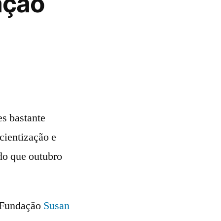
ação
s bastante
cientização e
do que outubro
a Fundação
Susan