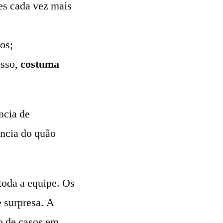
es cada vez mais
os;
isso,
costuma
ncia de
ncia do quão
toda a equipe. Os
 surpresa. A
o de casos em