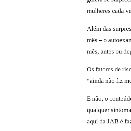
mulheres cada ve
Além das surpre
mês – o autoexam
mês, antes ou de
Os fatores de ris
“ainda não fiz m
E não, o conteúd
qualquer sintoma
aqui da JAB é faz