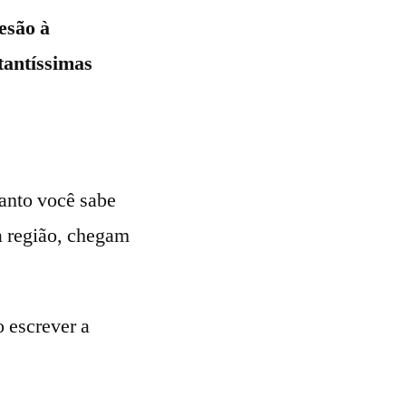
esão à
tantíssimas
anto você sabe
a região, chegam
o escrever a