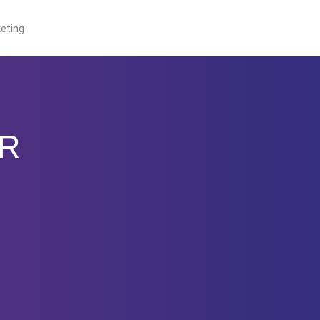
eting
M
AR