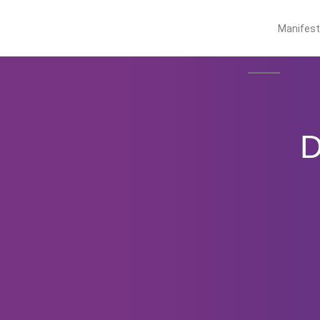
Manifes
D