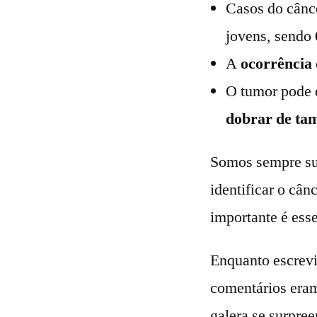
Casos do cânc
jovens, sendo
A
ocorrência
O tumor pode d
dobrar de t
Somos sempre su
identificar o câ
importante é ess
Enquanto escrevi
comentários eram
galera se surpre