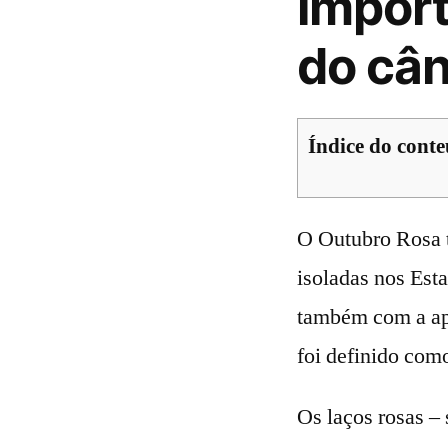
import
do câ
Índice do cont
O Outubro Rosa t
isoladas nos Est
também com a ap
foi definido com
Os laços rosas –