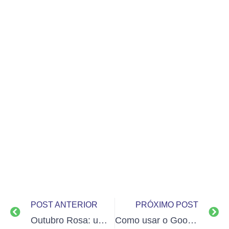
POST ANTERIOR
PRÓXIMO POST
Outubro Rosa: um desafio para passar adiante
Como usar o Google Adwords para gerar leads