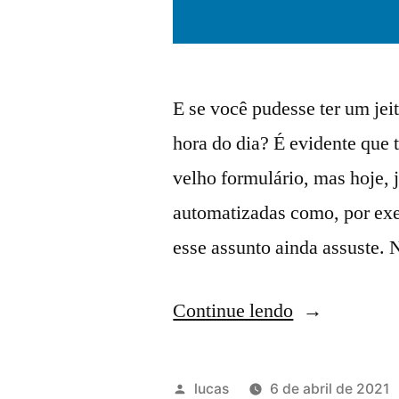
E se você pudesse ter um jei
hora do dia? É evidente qu
velho formulário, mas hoje, 
automatizadas como, por exem
esse assunto ainda assuste.
Continue lendo
lucas
6 de abril de 2021