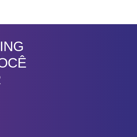
ING
VOCÊ
R