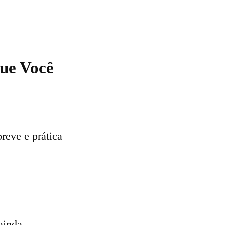
Que Você
reve e prática
ainda,