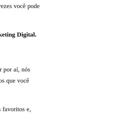
 vezes você pode
eting Digital.
 por aí, nós
os que você
 favoritos e,