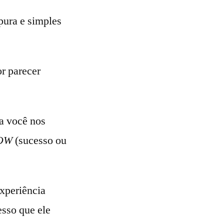
pura e simples
r parecer
 a você nos
OW
(sucesso ou
experiência
esso que ele