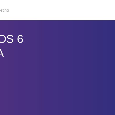
eting
OS 6
A