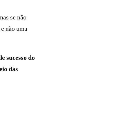
mas se não
 e não uma
de sucesso do
eio das