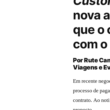
Custo
nova a
que o 
com o 
Por Rute Ca
Viagens e E
Em recente negoc
processo de paga
contrato. Ao noti
proposto.