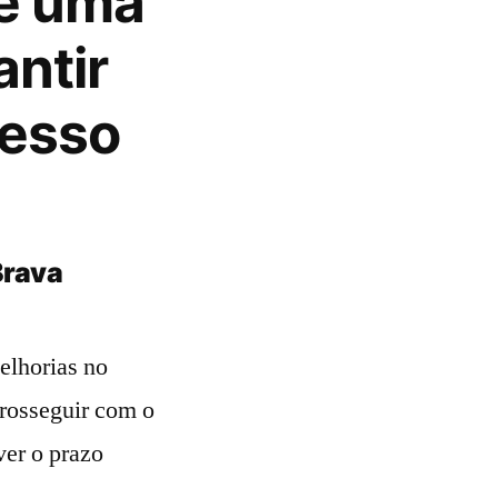
e uma
ntir
cesso
Brava
elhorias no
prosseguir com o
ver o prazo