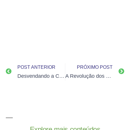
POST ANTERIOR
PRÓXIMO POST
Desvendando a Cultura Organizacional e Sua Importância no Ambiente de Trabalho
A Revolução dos Stands Modulares: Inovação e Funcionalidade em Eventos
Explore mais conteúdos