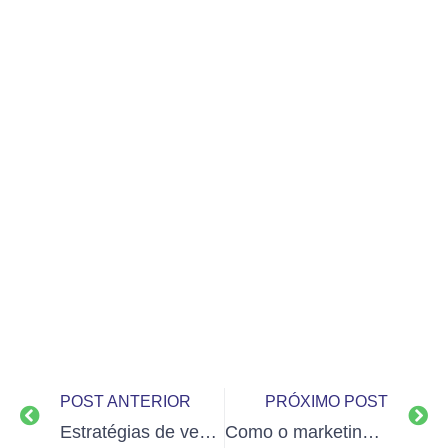
POST ANTERIOR
PRÓXIMO POST
Estratégias de vendas omnichannel para uma experiência integrada no e-commerce
Como o marketing verde atrai consumidores conscientes e aumenta vendas no e-commerce?