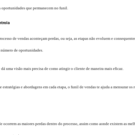
as oportunidades que permanecem no funil.
trola
processo de vendas aconteçam perdas, ou seja, as etapas não evoluem e consequen
o número de oportunidades.
dá uma visão mais precisa de como atingir o cliente de maneira mais eficaz.
de estratégias e abordagens em cada etapa, o funil de vendas te ajuda a mensurar os r
nde ocorrem as maiores perdas dentro do processo, assim como aonde existem as mel