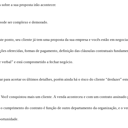
s sobre a sua proposta irão acontecer.
 pode ser complexo e demorado.
te ponto, seu cliente já tem uma proposta da sua empresa e vocês estão em negociaç
ções oferecidas, formas de pagamento, definição das cláusulas contratuais fundame
e verbal” e está comprometido a fechar negócio.
r para acertar os últimos detalhes, porém ainda há o risco do cliente “desfazer” es
 Você conquistou mais um cliente. A venda aconteceu e com um contrato assinado p
, o cumprimento do contrato é função de outro departamento da organização, e o v
portunidade.