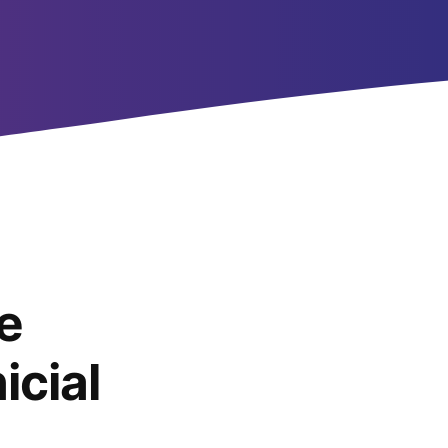
e
icial