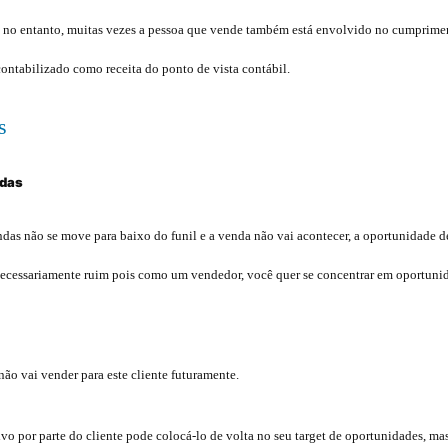
, no entanto, muitas vezes a pessoa que vende também está envolvido no cumprime
contabilizado como receita do ponto de vista contábil.
adas
as não se move para baixo do funil e a venda não vai acontecer, a oportunidade d
 necessariamente ruim pois como um vendedor, você quer se concentrar em oportuni
não vai vender para este cliente futuramente.
ivo por parte do cliente pode colocá-lo de volta no seu target de oportunidades, m