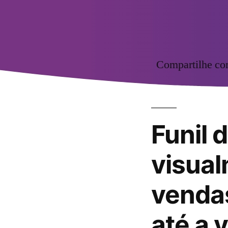
Compartilhe c
Funil 
visual
vendas
até a 