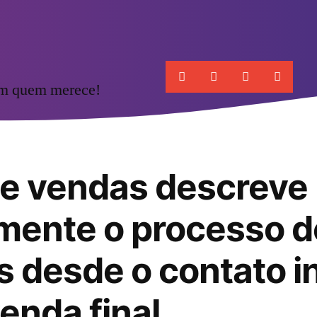
om quem merece!
de vendas descreve
mente o processo d
 desde o contato in
venda final