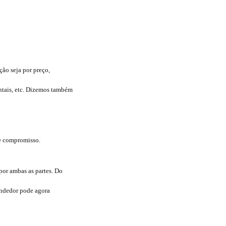
ão seja por preço,
ntais, etc. Dizemos também
te compromisso.
or ambas as partes. Do
endedor pode agora