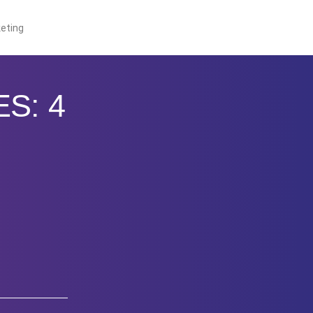
eting
S: 4