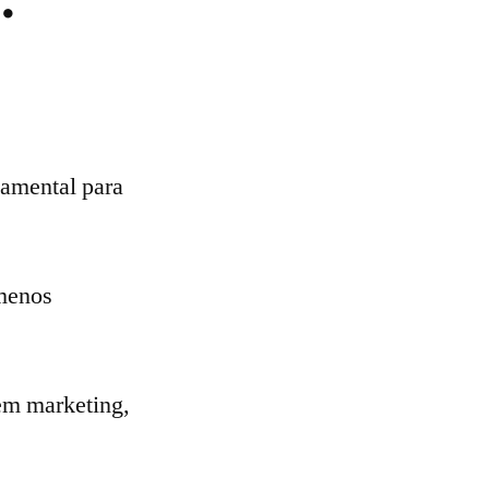
damental para
 menos
em marketing,