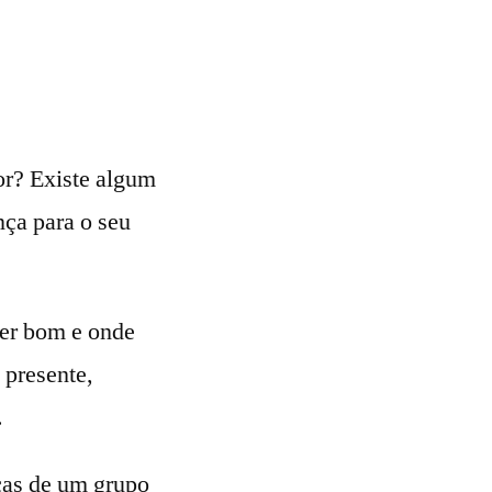
or? Existe algum
nça para o seu
ser bom e onde
 presente,
.
icas de um grupo