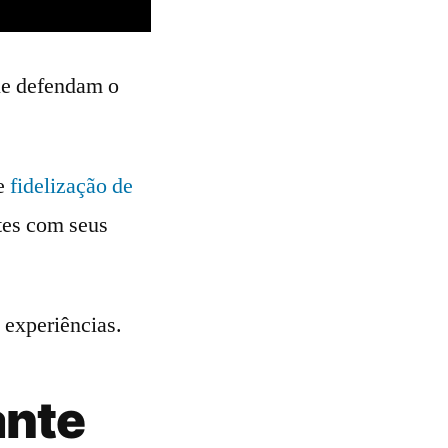
que defendam o
re
fidelização de
tes com seus
 experiências.
ante