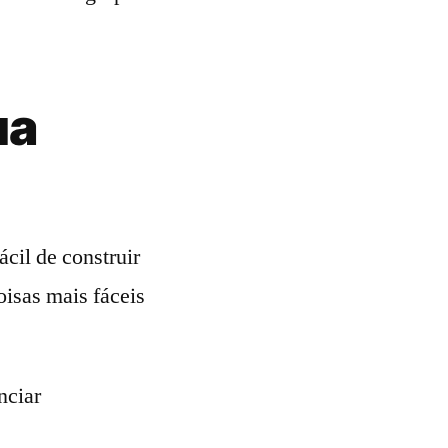
ua
cil de construir
oisas mais fáceis
nciar