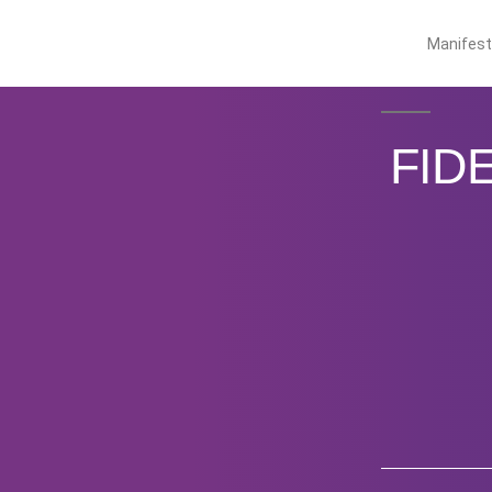
Manifes
FID