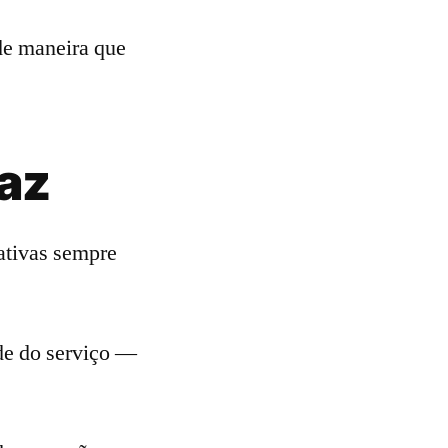
de maneira que
faz
ativas sempre
de do serviço —