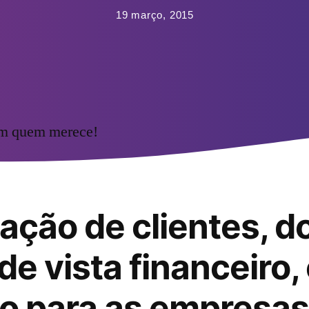
19 março, 2015
om quem merece!
zação de clientes, d
de vista financeiro,
vo para as empresas