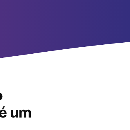
o
 é um
.