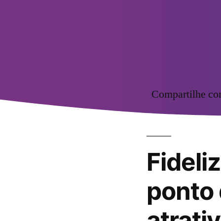
Compartilhe c
Fideli
ponto 
atrati