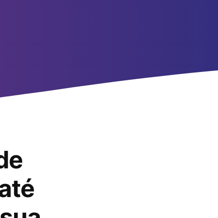
de
até
 sua