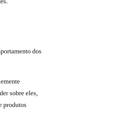
es.
mportamento dos
plemente
er sobre eles,
 e produtos