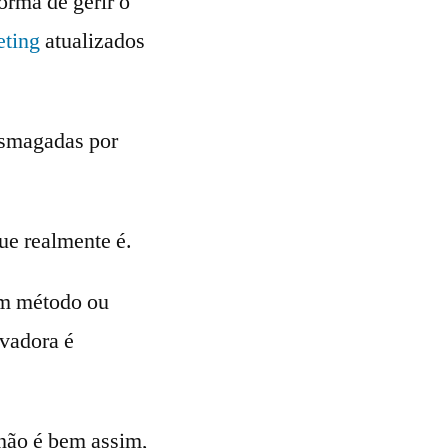
orma de gerir o
eting
atualizados
esmagadas por
ue realmente é.
 um método ou
ovadora é
 não é bem assim,