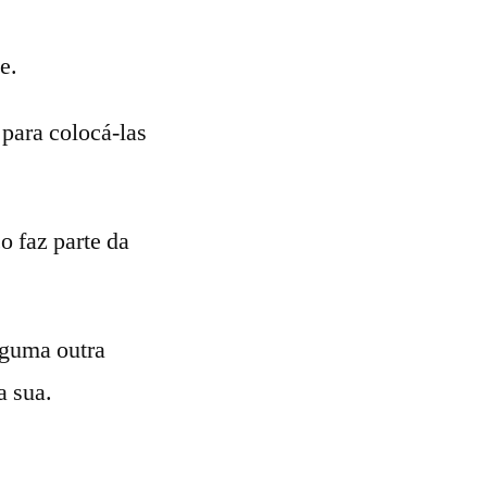
e.
 para colocá-las
o faz parte da
lguma outra
a sua.