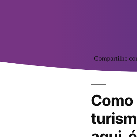
Compartilhe c
Como 
turism
aqui, 