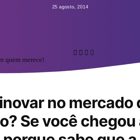
25 agosto, 2014
om quem merece!
inovar no mercado 
o? Se você chegou 
é porque sabe que a