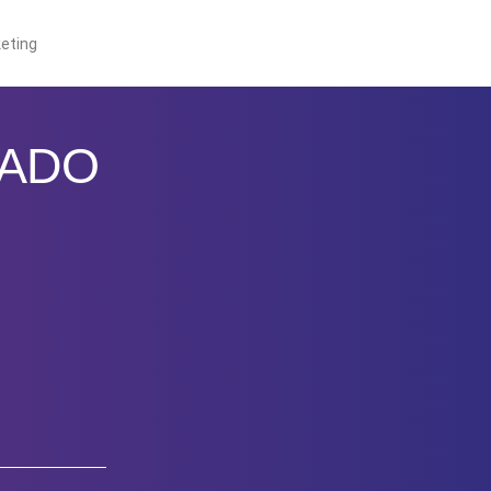
eting
CADO