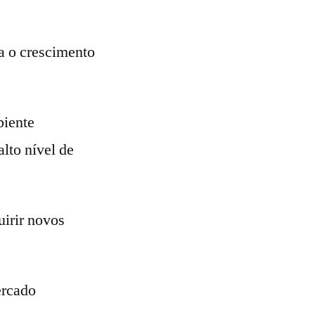
a o crescimento
biente
lto nível de
irir novos
ercado