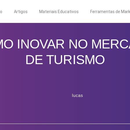
to
Artigos
Materiais Educativos
Ferramentas de Mark
O INOVAR NO MER
DE TURISMO
lucas