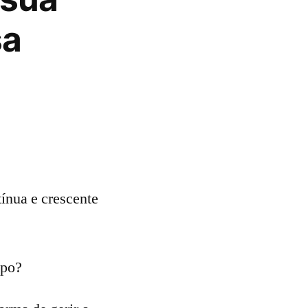
sa
ínua e crescente
mpo?