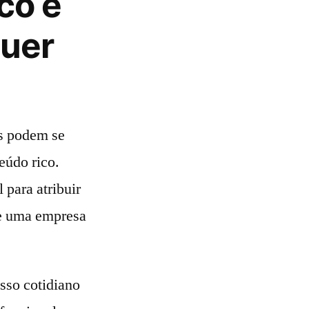
co e
Quer
s podem se
eúdo rico.
para atribuir
 de uma empresa
sso cotidiano