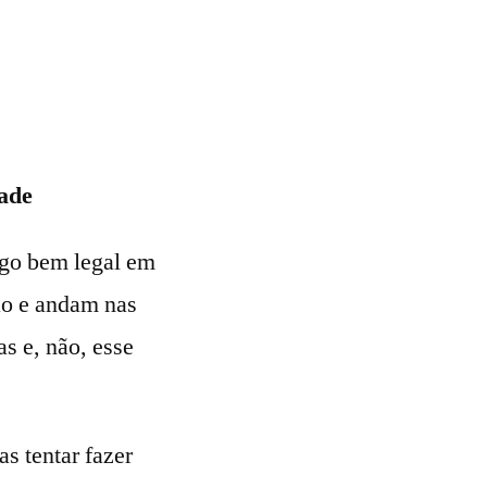
dade
lgo bem legal em
ão e andam nas
s e, não, esse
s tentar fazer