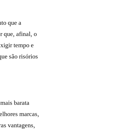
uto que a
 que, afinal, o
xigir tempo e
ue são risórios
 mais barata
elhores marcas,
ras vantagens,