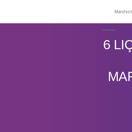
Manifes
6 LI
MA