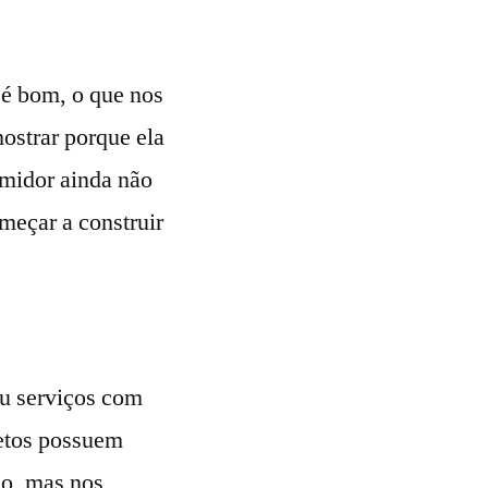
 é bom, o que nos
ostrar porque ela
umidor ainda não
meçar a construir
ou serviços com
etos possuem
ão, mas nos