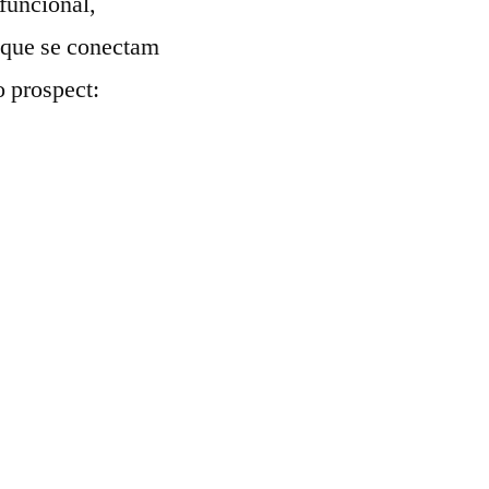
funcional,
a que se conectam
o prospect: