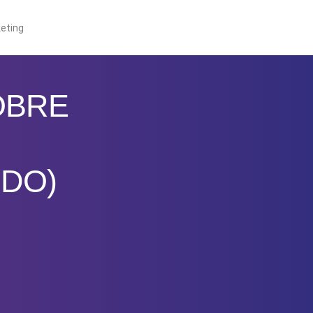
eting
SOBRE
DO)