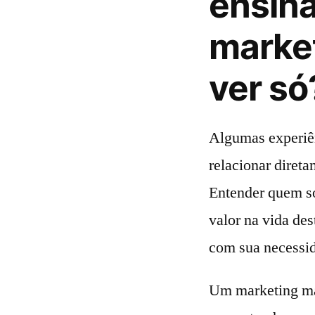
ensina
market
ver só
Algumas experiê
relacionar diret
Entender quem so
valor na vida des
com sua necessi
Um marketing mai