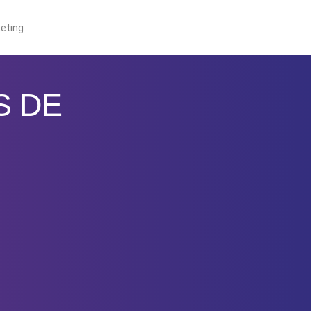
eting
S DE